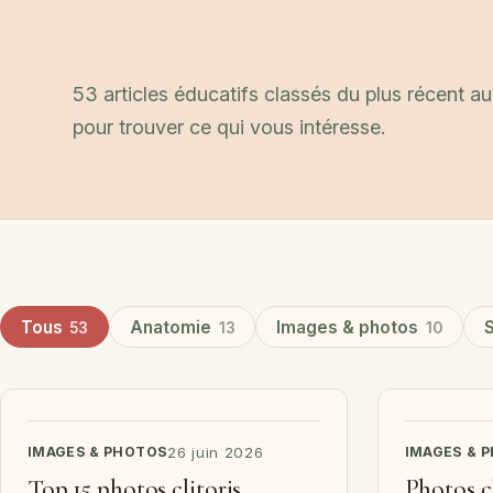
53 articles éducatifs classés du plus récent au 
pour trouver ce qui vous intéresse.
Tous
Anatomie
Images & photos
53
13
10
IMAGES & PHOTOS
26 juin 2026
IMAGES & 
Top 15 photos clitoris
Photos cl