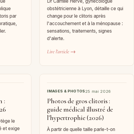
gue
Dr Camille Hervé, gynécologue
plique
obstétricienne à Lyon, détaille ce qui
oris par
change pour le clitoris après
ratique,
l'accouchement et à la ménopause :
ler.
sensations, traitements, signes
d'alerte.
Lire l'article →
IMAGES & PHOTOS
25 mai 2026
 :
Photos de gros clitoris :
026
guide médical illustré de
l'hypertrophie (2026)
otège le
é et exige
À partir de quelle taille parle-t-on