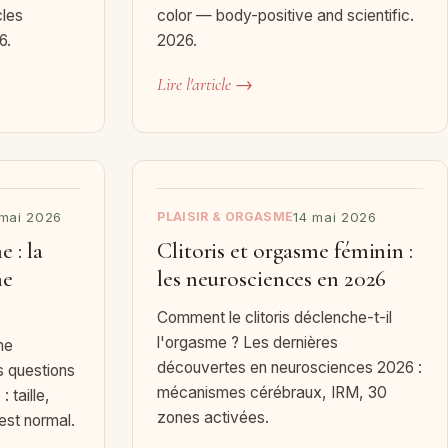
cles
color — body-positive and scientific.
6.
2026.
Lire l'article →
 mai 2026
PLAISIR & ORGASME
14 mai 2026
 : la
Clitoris et orgasme féminin :
ne
les neurosciences en 2026
Comment le clitoris déclenche-t-il
l'orgasme ? Les dernières
me
découvertes en neurosciences 2026 :
s questions
mécanismes cérébraux, IRM, 30
 taille,
zones activées.
est normal.