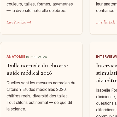
couleurs, tailles, formes, asymétries
leur anatom
— la diversité naturelle célébrée.
confiance.
Lire l'article →
Lire l'articl
ANATOMIE
14 mai 2026
INTERVIEW
Taille normale du clitoris :
Intervie
guide médical 2026
stimulati
bien-être
Quelles sont les mesures normales du
clitoris ? Études médicales 2026,
Isabelle Fo
chiffres réels, diversité des tailles.
clinicienne
Tout clitoris est normal — ce que dit
questions su
la science.
clitoridienn
communicat