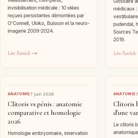
vieillissement, mini-pénis,
Glossaire 
invisibilisation médicale : 10 idées
médicaux :
reçues persistantes démontées par
vestibulair
O'Connell, Uloko, Buisson et la neuro-
pudendal, 
imagerie 2009-2024.
Sources Te
2019.
Lire l'article →
Lire l'articl
ANATOMIE
7 juin 2026
ANATOMIE
7
Clitoris vs pénis : anatomie
Clitoris 
comparative et homologie
d'une var
2026
Le clitoris 
anatomique
Homologie embryonnaire, innervation