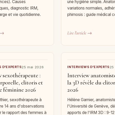
nces). Causes
une hygiène simple. Anato
ques, diagnostic IRM,
variations normales, adhé
arge et vie quotidienne.
phimosis : guide médical c
e →
Lire l'article →
S D'EXPERTS
25 mai 2026
INTERVIEWS D'EXPERTS
25
w sexothérapeute :
Interview anatomiste
porelle, clitoris et
la 3D révèle du clitor
e féminine 2026
2026
thier, sexothérapeute à
Hélène Garnier, anatomist
re 14 ans d'observations
l'Université de Genève, dé
ur le rapport des femmes à
apports de l'IRM 3D : 9-12