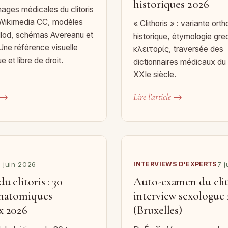
historiques 2026
mages médicales du clitoris
 Wikimedia CC, modèles
« Clithoris » : variante or
llod, schémas Avereanu et
historique, étymologie gr
Une référence visuelle
κλειτορίς, traversée des
 et libre de droit.
dictionnaires médicaux du
XXIe siècle.
e →
Lire l'article →
 juin 2026
INTERVIEWS D'EXPERTS
7 
u clitoris : 30
Auto-examen du clito
anatomiques
interview sexologue
x 2026
(Bruxelles)