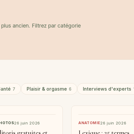
plus ancien. Filtrez par catégorie
Santé
Plaisir & orgasme
Interviews d'experts
7
6
PHOTOS
26 juin 2026
ANATOMIE
26 juin 2026
itoris gratuites et
Lexique : 25 termes