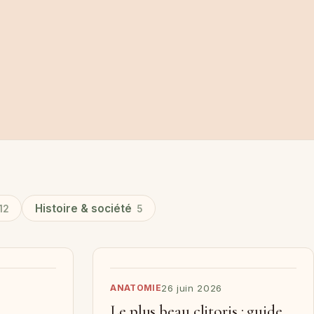
Histoire & société
12
5
ANATOMIE
26 juin 2026
Le plus beau clitoris : guide