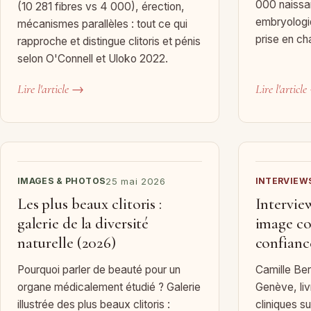
000 naissa
(10 281 fibres vs 4 000), érection,
embryologi
mécanismes parallèles : tout ce qui
prise en ch
rapproche et distingue clitoris et pénis
selon O'Connell et Uloko 2022.
Lire l'article →
Lire l'articl
IMAGES & PHOTOS
25 mai 2026
INTERVIEW
Les plus beaux clitoris :
Intervie
galerie de la diversité
image cor
naturelle (2026)
confianc
Pourquoi parler de beauté pour un
Camille Ber
organe médicalement étudié ? Galerie
Genève, liv
illustrée des plus beaux clitoris :
cliniques s