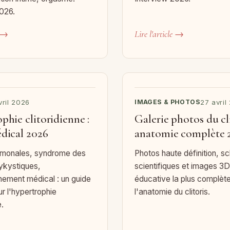
026.
e →
Lire l'article →
vril 2026
IMAGES & PHOTOS
27 avril
phie clitoridienne :
Galerie photos du cli
dical 2026
anatomie complète 
monales, syndrome des
Photos haute définition, 
ykystiques,
scientifiques et images 3D 
ment médical : un guide
éducative la plus complète
ur l'hypertrophie
l'anatomie du clitoris.
e.