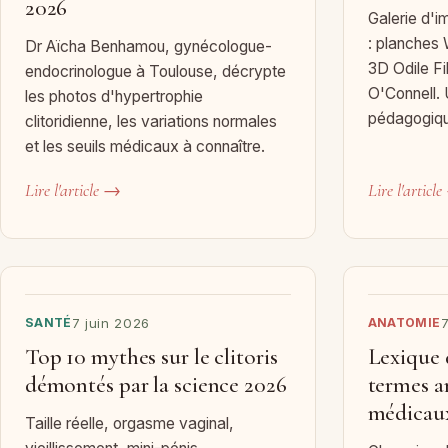
2026
Galerie d'i
: planches
Dr Aïcha Benhamou, gynécologue-
3D Odile Fi
endocrinologue à Toulouse, décrypte
O'Connell. 
les photos d'hypertrophie
pédagogique
clitoridienne, les variations normales
et les seuils médicaux à connaître.
Lire l'article →
Lire l'articl
SANTÉ
7 juin 2026
ANATOMIE
7
Top 10 mythes sur le clitoris
Lexique d
démontés par la science 2026
termes 
médicau
Taille réelle, orgasme vaginal,