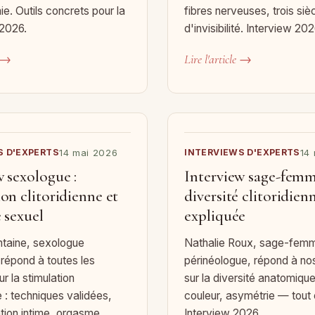
ie. Outils concrets pour la
fibres nerveuses, trois siè
 2026.
d'invisibilité. Interview 202
e →
Lire l'article →
S D'EXPERTS
14 mai 2026
INTERVIEWS D'EXPERTS
14
w sexologue :
Interview sage-femme
on clitoridienne et
diversité clitoridien
 sexuel
expliquée
ntaine, sexologue
Nathalie Roux, sage-fem
, répond à toutes les
périnéologue, répond à no
r la stimulation
sur la diversité anatomique :
e : techniques validées,
couleur, asymétrie — tout 
ion intime, orgasme.
Interview 2026.