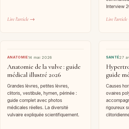
Interview 2
Lire l'article →
Lire l'articl
ANATOMIE
14 mai 2026
SANTÉ
27 a
Anatomie de la vulve : guide
Hypertro
médical illustré 2026
guide mé
Grandes lèvres, petites lèvres,
Causes hor
clitoris, vestibule, hymen, périnée :
ovaires pol
guide complet avec photos
accompagne
médicales réelles. La diversité
rigoureux s
vulvaire expliquée scientifiquement.
clitoridienn