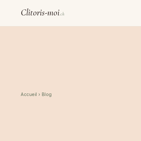
Clitoris-moi
.ch
Accueil
›
Blog