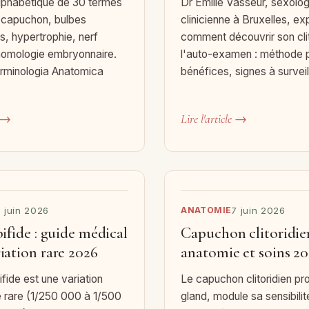
alphabétique de 30 termes
Dr Émilie Vasseur, sexolo
 capuchon, bulbes
clinicienne à Bruxelles, ex
es, hypertrophie, nerf
comment découvrir son clit
homologie embryonnaire.
l'auto-examen : méthode p
rminologia Anatomica
bénéfices, signes à surveil
e →
Lire l'article →
 juin 2026
ANATOMIE
7 juin 2026
bifide : guide médical
Capuchon clitoridien
iation rare 2026
anatomie et soins 2
bifide est une variation
Le capuchon clitoridien pr
 rare (1/250 000 à 1/500
gland, module sa sensibilit