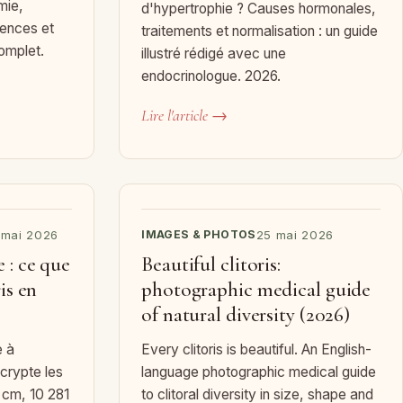
mie,
d'hypertrophie ? Causes hormonales,
rences et
traitements et normalisation : un guide
omplet.
illustré rédigé avec une
endocrinologue. 2026.
Lire l'article →
 mai 2026
IMAGES & PHOTOS
25 mai 2026
 : ce que
Beautiful clitoris:
is en
photographic medical guide
of natural diversity (2026)
e à
Every clitoris is beautiful. An English-
crypte les
language photographic medical guide
 cm, 10 281
to clitoral diversity in size, shape and