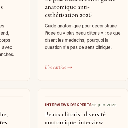
is
anatomique anti-
esthétisation 2026
mes
Guide anatomique pour déconstruire
land,
l'idée du « plus beau clitoris » : ce que
 corps
disent les médecins, pourquoi la
) avec
question n'a pas de sens clinique.
lanches.
Lire l'article →
INTERVIEWS D'EXPERTS
26 juin 2026
phe,
Beaux clitoris : diversité
tes
anatomique, interview