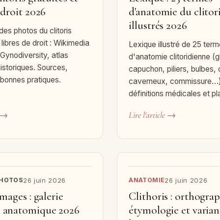
 droit 2026
d'anatomie du clitor
illustrés 2026
des photos du clitoris
 libres de droit : Wikimedia
Lexique illustré de 25 ter
ynodiversity, atlas
d'anatomie clitoridienne (g
storiques. Sources,
capuchon, piliers, bulbes,
 bonnes pratiques.
caverneux, commissure…
définitions médicales et p
e →
Lire l'article →
PHOTOS
26 juin 2026
ANATOMIE
26 juin 2026
images : galerie
Clithoris : orthogra
e anatomique 2026
étymologie et varian