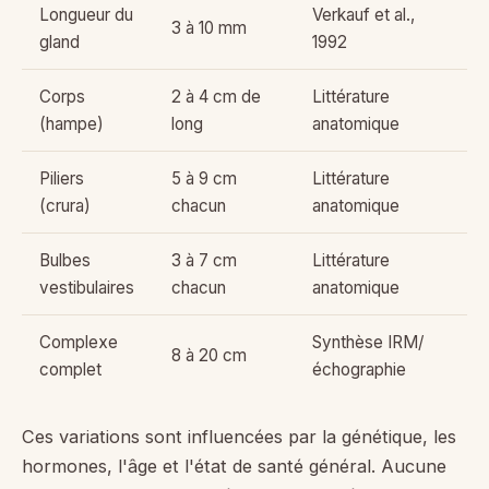
Longueur du
Verkauf et al.,
3 à 10 mm
gland
1992
Corps
2 à 4 cm de
Littérature
(hampe)
long
anatomique
Piliers
5 à 9 cm
Littérature
(crura)
chacun
anatomique
Bulbes
3 à 7 cm
Littérature
vestibulaires
chacun
anatomique
Complexe
Synthèse IRM/
8 à 20 cm
complet
échographie
Ces variations sont influencées par la génétique, les
hormones, l'âge et l'état de santé général. Aucune