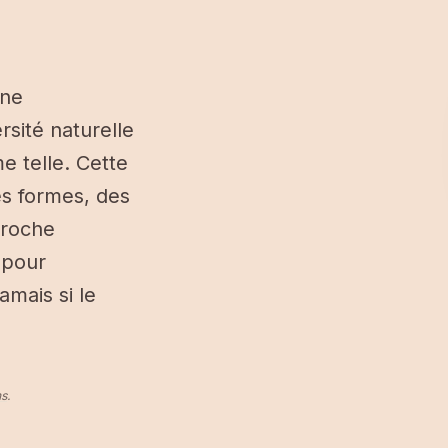
ane
rsité naturelle
e telle. Cette
des formes, des
proche
— pour
mais si le
s
.