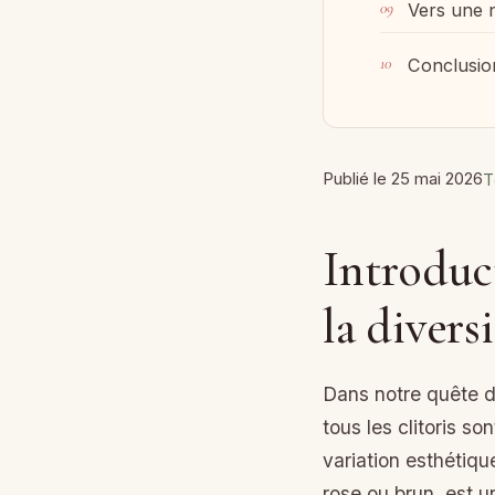
Vers une n
Conclusion
Publié le 25 mai 2026
T
Introduct
la diver
Dans notre quête d
tous les clitoris s
variation esthétique
rose ou brun, est 