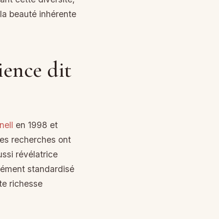
la beauté inhérente
ience dit
nell
en 1998 et
Ces recherches ont
ssi révélatrice
rmément standardisé
te richesse