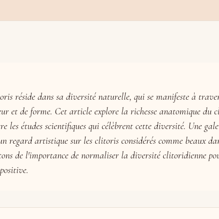
oris réside dans sa diversité naturelle, qui se manifeste à trave
leur et de forme. Cet article explore la richesse anatomique du cl
 les études scientifiques qui célèbrent cette diversité. Une galer
un regard artistique sur les clitoris considérés comme beaux dan
tons de l'importance de normaliser la diversité clitoridienne po
positive.