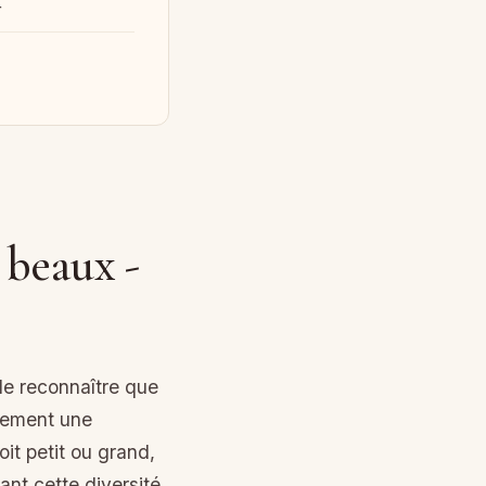
r
 beaux -
de reconnaître que
ulement une
oit petit ou grand,
nt cette diversité,