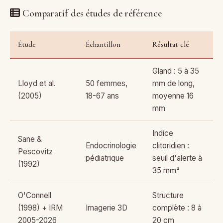
Comparatif des études de référence
Étude
Échantillon
Résultat clé
Gland : 5 à 35
Lloyd et al.
50 femmes,
mm de long,
(2005)
18-67 ans
moyenne 16
mm
Indice
Sane &
Endocrinologie
clitoridien :
Pescovitz
pédiatrique
seuil d'alerte à
(1992)
35 mm²
O'Connell
Structure
(1998) + IRM
Imagerie 3D
complète : 8 à
2005-2026
20 cm