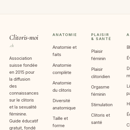
tissus érectiles et une modification de la
anatomique normale.
densité des terminaisons nerveuses (environ 8
sensibilité. Ces variations sont normales et
000 dans le gland), la qualité de la stimulation
attendues tout au long de la vie.
et l'état d'excitation. Un clitoris de petite taille
possède exactement le même nombre de
ANATOMIE
PLAISIR
A
Clitoris-moi
terminaisons nerveuses qu'un grand clitoris :
& SANTÉ
.ch
elles sont simplement plus concentrées.
Anatomie et
B
Plaisir
faits
É
Association
féminin
Anatomie
suisse fondée
D
Plaisir
en 2015 pour
complète
m
clitoridien
la diffusion
Anatomie
des
L
Orgasme
du clitoris
connaissances
p
féminin
sur le clitoris
Diversité
H
Stimulation
et la sexualité
anatomique
féminine.
É
Clitoris et
Taille et
Guide éducatif
santé
C
forme
gratuit, fondé