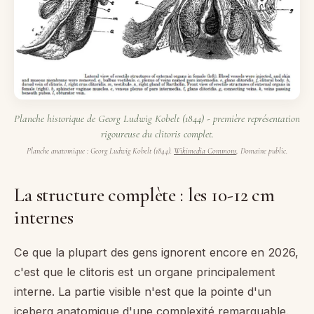
Planche historique de Georg Ludwig Kobelt (1844) - première représentation
rigoureuse du clitoris complet.
Planche anatomique : Georg Ludwig Kobelt (1844).
Wikimedia Commons
, Domaine public.
La structure complète : les 10-12 cm
internes
Ce que la plupart des gens ignorent encore en 2026,
c'est que le clitoris est un organe principalement
interne. La partie visible n'est que la pointe d'un
iceberg anatomique d'une complexité remarquable.