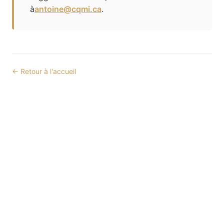
à
antoine@cqmi.ca
.
← Retour à l'accueil